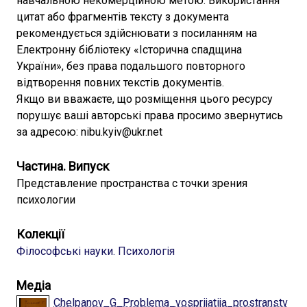
навчальною некомерційною метою. Використання
цитат або фрагментів тексту з документа
рекомендується здійснювати з посиланням на
Електронну бібліотеку «Історична спадщина
України», без права подальшого повторного
відтворення повних текстів документів.
Якщо ви вважаєте, що розміщення цього ресурсу
порушує ваші авторські права просимо звернутись
за адресою: nibu.kyiv@ukr.net
Частина. Випуск
Представление пространства с точки зрения
психологии
Колекції
Філософські науки. Психологія
Медіа
Chelpanov_G_Problema_vosprijatija_prostranstv