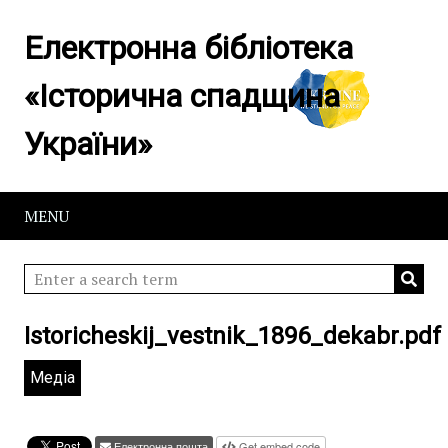
Електронна бібліотека
«Історична спадщина
України»
MENU
Istoricheskij_vestnik_1896_dekabr.pdf
Медіа
Електронна пошта
Get embed code