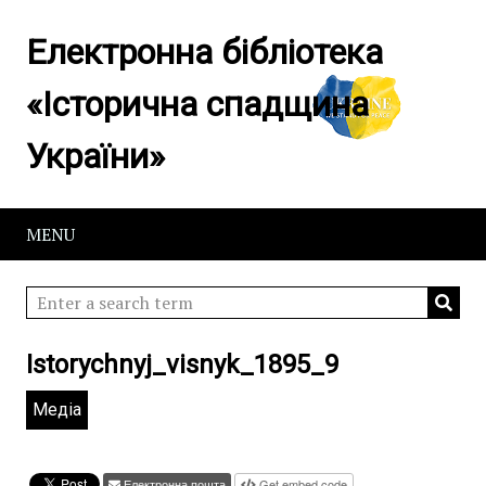
Електронна бібліотека
«Історична спадщина
України»
MENU
Istorychnyj_visnyk_1895_9
Медіа
Електронна пошта
Get embed code