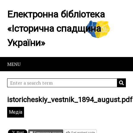
Електронна бібліотека
«Історична спадщина
України»
MENU
istoricheskiy_vestnik_1894_august.pdf
Медіа
Електронна пошта
Get embed code