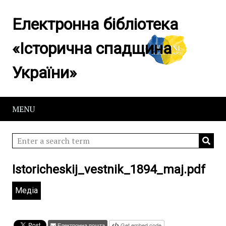
Електронна бібліотека
«Історична спадщина
України»
MENU
Istoricheskij_vestnik_1894_maj.pdf
Медіа
Електронна пошта
Get embed code