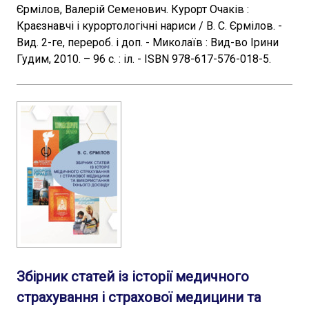
Єрмілов, Валерій Семенович. Курорт Очаків :
Краєзнавчі і курортологічні нариси / В. С. Єрмілов. -
Вид. 2-ге, перероб. і доп. - Миколаїв : Вид-во Ірини
Гудим, 2010. – 96 с. : іл. - ISBN 978-617-576-018-5.
Збірник статей із історії медичного
страхування і страхової медицини та