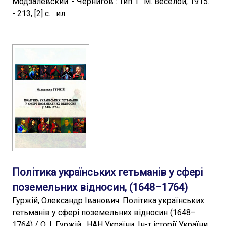
Модзалевский. - Чернигов : Тип. Г. М. Веселой, 1915.
- 213, [2] с. : ил.
Політика українських гетьманів у сфері
поземельних відносин, (1648–1764)
Гуржій, Олександр Іванович. Політика українських
гетьманів у сфері поземельних відносин (1648–
1764) / О. І. Гуржій ; НАН України, Ін-т історії України.