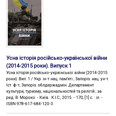
Усна історія російсько-української війни
(2014-2015 роки). Випуск 1
Усна історія російсько-української війни (2014-2015
роки). Вип. 1 / Укр. ін-т нац. пам'яті ; Запоріз. нац. ун-т.
Іст. ф-т, Запоріз. облдержадмін. Департамент
культури, туризму, національностей та релігій ; за
ред. В. Мороко. - Київ : К.І.С., 2015. - 170, [1] с. : іл. -
ISBN 978-617-684-120-3.