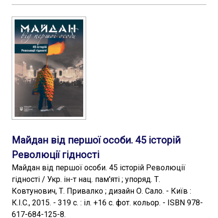
Майдан від першої особи. 45 історій
Революції гідності
Майдан від першої особи. 45 історій Революції
гідності / Укр. ін-т нац. пам'яті ; упоряд. Т.
Ковтунович, Т. Привалко ; дизайн О. Сало. - Київ :
К.І.С., 2015. - 319 с. : іл. +16 с. фот. кольор. - ISBN 978-
617-684-125-8.