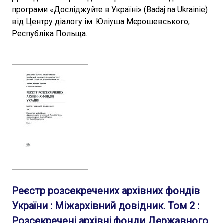
програми «Досліджуйте в Україні» (Badaj na Ukrainie)
від Центру діалогу ім. Юліуша Мєрошевського,
Республіка Польща.
Реєстр розсекречених архівних фондів
України : Міжархівний довідник. Том 2 :
Розсекречені архівні фонди Державного