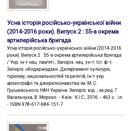
Усна історія російсько-української війни
(2014-2016 роки). Випуск 2 : 55-а окрема
артилерійська бригада
Усна історія російсько-української війни (2014-2016
роки). Випуск 2 : 55-а окрема артилерійська бригада
/ Укр. ін-т нац. пам'яті ; Запоріз. нац. ун-т. Іст. ф-т,
Запоріз. облдержадмін. Департамент культури,
туризму, національностей та релігій, Ін-т укр.
археографії та джерелознавства ім. М. С.
Грушевського НАН України. Запоріз. від. ; за ред. Г.
Васильчука, В. Мороко. - Київ : К.І.С., 2016. - 463 с. : іл.
- ISBN 978-617-684-151-7.