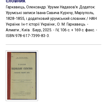
словник
Гаркавець, Олександр. Уруми Надазов'я. Додаток:
Урумські записи Івана Савича Куркчу, Маріуполь,
1828-1855, і додатковий урумський словник / НАН
України. Ін-т історії України ; О. М. Гаркавець. -
Алмати ; Київ : Баур, 2025. - IV, 106 с. + 169 с. факс. -
ISBN 978-617-7399-83-3.