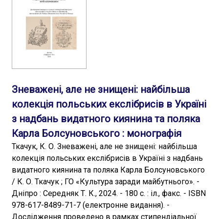
Зневажені, але не знищені: найбільша
колекція польських екслібрисів в Україні
з надбань видатного киянина та поляка
Карла Болсуновського : монографія
Ткачук, К. О. Зневажені, але не знищені: найбільша
колекція польських екслібрисів в Україні з надбань
видатного киянина та поляка Карла Болсуновського
/ К. О. Ткачук ; ГО «Культура заради майбутнього». -
Дніпро : Середняк Т. К., 2024. - 180 с. : іл., факс. - ISBN
978-617-8489-71-7 (електронне видання). -
Дослідження проведено в рамках стипендіальної