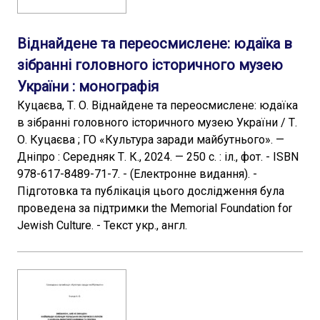
Віднайдене та переосмислене: юдаїка в
зібранні головного історичного музею
України : монографія
Куцаєва, Т. О. Віднайдене та переосмислене: юдаїка
в зібранні головного історичного музею України / Т.
О. Куцаєва ; ГО «Культура заради майбутнього». —
Дніпро : Середняк Т. К., 2024. — 250 с. : іл., фот. - ISBN
978-617-8489-71-7. - (Електронне видання). -
Підготовка та публікація цього дослідження була
проведена за підтримки the Memorial Foundation for
Jewish Culture. - Текст укр., англ.