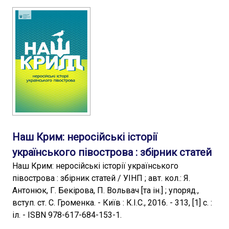
Наш Крим: неросійські історії
українського півострова : збірник статей
Наш Крим: неросійські історії українського
півострова : збірник статей / УІНП ; авт. кол.: Я.
Антонюк, Г. Бекірова, П. Вольвач [та ін.] ; упоряд.,
вступ. ст. С. Громенка. - Київ : К.І.С., 2016. - 313, [1] с. :
іл. - ISBN 978-617-684-153-1.