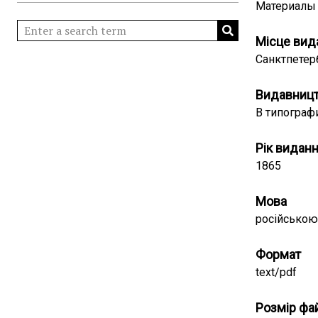
Материалы 
Місце вид
Санктпетер
Видавниц
В типограф
Рік видан
1865
Мова
російською
Формат
text/pdf
Розмір фа