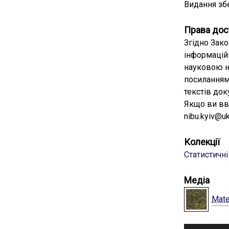
Видання збе
Права дос
Згідно Зако
інформацій
науковою н
посиланням
текстів док
Якщо ви вв
nibu.kyiv@uk
Колекції
Статистичн
Медіа
Mate