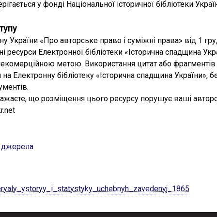
рігається у фонді Національної історичної бібліотеки Украї
тупу
ну України «Про авторське право і суміжні права» від 1 гру
ні ресурси Електронної бібліотеки «Історична спадщина Ук
екомерційною метою. Використання цитат або фрагментів 
 на Електронну бібліотеку «Історична спадщина України», 
ументів.
ажаєте, що розміщення цього ресурсу порушує ваші авторс
r.net
і джерела
ryaly_ystoryy_i_statystyky_uchebnyh_zavedenyj_1865