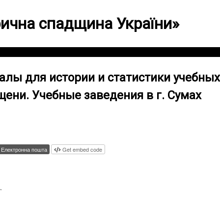
орична спадщина України»
алы для истории и статистики учебны
ени. Учебные заведения в г. Сумах
Електронна пошта
Get embed code
.