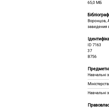
65,0 МБ
Бібліограф
Воронцов, 
заведения в 
Ідентифік
ID 7163
37
В756
Предметні
Навчальні з
Міністерств
Навчальні з
Правовла