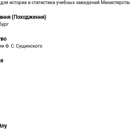
для истории и статистики учебных заведений Министерств
ання (Походження)
бург
тво
ии Ф. С. Сущинского
ня
йлу