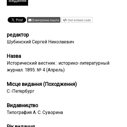
Видання
Електронна пошта
Get embed code
редактор
Шубинский Сергей Николаевич
Назва
Исторический вестник : историко-литературный
журнал. 1895. № 4 (Апрель)
Місце видання (Походження)
С.-Петербург
Видавництво
Типография А. С. Суворина
Рік видання