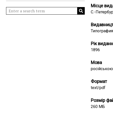
Місце вид
С.-Петербу
Видавниц
Типография 
Рік видан
1896
Мова
російською
Формат
text/pdf
Розмір фа
260 МБ