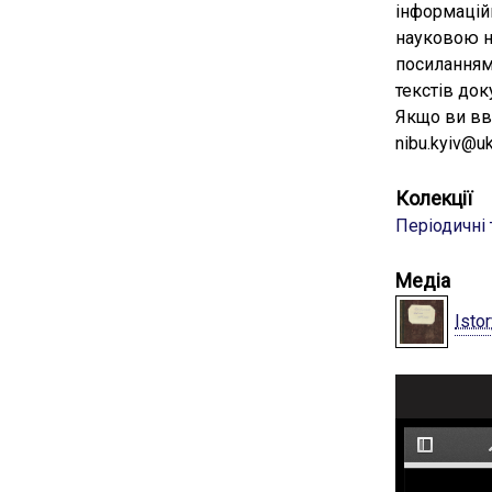
інформацій
науковою н
посиланням
текстів док
Якщо ви вв
nibu.kyiv@uk
Колекції
Періодичні
Медіа
Isto