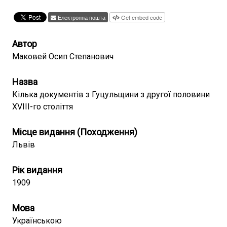
Електронна пошта
Get embed code
Автор
Маковей Осип Степанович
Назва
Кілька документів з Гуцульщини з другої половини
XVIII-го століття
Місце видання (Походження)
Львів
Рік видання
1909
Мова
Українською