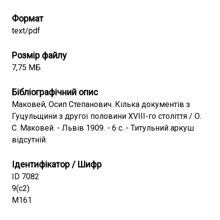
Формат
text/pdf
Розмір файлу
7,75 МБ
Бібліографічний опис
Маковей, Осип Степанович. Кілька документів з
Гуцульщини з другої половини XVIII-го століття / О.
С. Маковей. - Львів 1909. - 6 с. - Титульний аркуш
відсутній.
Ідентифікатор / Шифр
ID 7082
9(с2)
М161