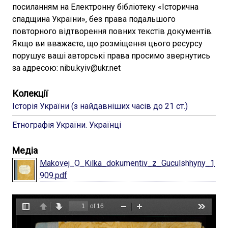
посиланням на Електронну бібліотеку «Історична
спадщина України», без права подальшого
повторного відтворення повних текстів документів.
Якщо ви вважаєте, що розміщення цього ресурсу
порушує ваші авторські права просимо звернутись
за адресою: nibu.kyiv@ukr.net
Колекції
Історія України (з найдавніших часів до 21 ст.)
Етнографія України. Українці
Медіа
Makovej_O_Kilka_dokumentiv_z_Guculshhyny_1
909.pdf