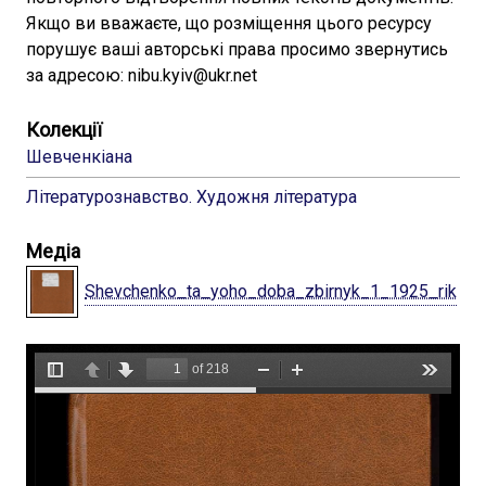
Якщо ви вважаєте, що розміщення цього ресурсу
порушує ваші авторські права просимо звернутись
за адресою: nibu.kyiv@ukr.net
Колекції
Шевченкіана
Літературознавство. Художня література
Медіа
Shevchenko_ta_yoho_doba_zbirnyk_1_1925_rik