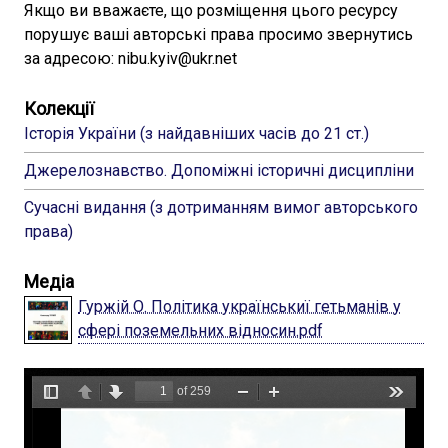
Якщо ви вважаєте, що розміщення цього ресурсу
порушує ваші авторські права просимо звернутись
за адресою: nibu.kyiv@ukr.net
Колекції
Історія України (з найдавніших часів до 21 ст.)
Джерелознавство. Допоміжні історичні дисципліни
Сучасні видання (з дотриманням вимог авторського
права)
Медіа
Гуржій О. Політика українськиї гетьманів у
сфері поземельних відносин.pdf