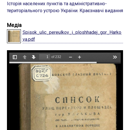
Історія населених пунктів та адміністративно-
територіального устрою України. Краєзнавчі видання
Медіа
Spisok_ulic_pereulkov_i_ploshhadej_gor_Harko
va.pdf