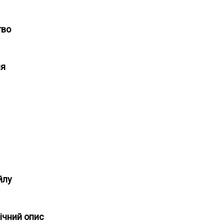
тво
ня
йлу
ічний опис