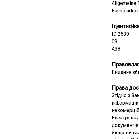
Allgemeine M
Baumgartner,
Ідентифік
ID 2530
08
А38
Правовла
Видання збе
Права дос
Згідно з За
інформацій
некомерцій
Електронну 
документів
Якщо ви вв