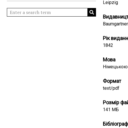
Leipzig
Видавниц
Baumgartner
Рік видан
1842
Мова
Німецькою
Формат
text/pdf
Розмір фа
141 МБ
Бібліограф