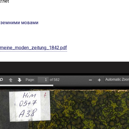
r.net
ноземними мовами
emeine_moden_zeitung_1842.pdf