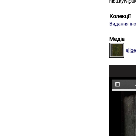
nibu.kyiv@uk
Колекції
Видання і
Медіа
allg