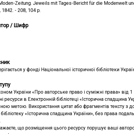
oden-Zeitung. Jeweils mit Tages-Bericht für die Modenwelt und Bi
 1842. - 208, 104 p.
атор / Шифр
сник
рігається у фонді Національної історичної бібліотеки Украї
тупу
коном України «Про авторське право і суміжні права» від 1 
ні ресурси в Електронній бібліотеці «Історична спадщина 
ною метою. Використання цитат або фрагментів тексту з д
бібліотеку «Історична спадщина України», без права подал
.
ажаєте, що розміщення цього ресурсу порушує ваші авторс