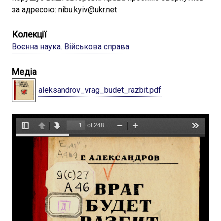
за адресою: nibu.kyiv@ukr.net
Колекції
Воєнна наука. Військова справа
Медіа
aleksandrov_vrag_budet_razbit.pdf