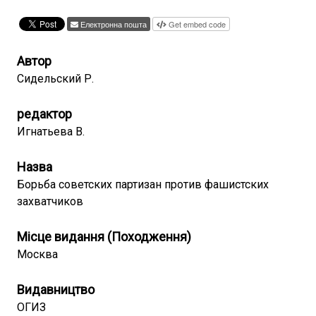
Електронна пошта
Get embed code
Автор
Сидельский Р.
редактор
Игнатьева В.
Назва
Борьба советских партизан против фашистских
захватчиков
Місце видання (Походження)
Москва
Видавництво
ОГИЗ