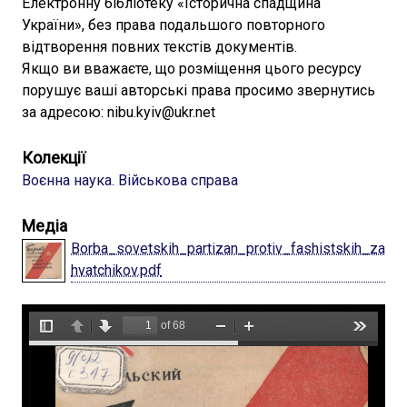
Електронну бібліотеку «Історична спадщина
України», без права подальшого повторного
відтворення повних текстів документів.
Якщо ви вважаєте, що розміщення цього ресурсу
порушує ваші авторські права просимо звернутись
за адресою: nibu.kyiv@ukr.net
Колекції
Воєнна наука. Військова справа
Медіа
Borba_sovetskih_partizan_protiv_fashistskih_za
hvatchikov.pdf